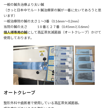
一般の鍼灸治療より太い鍼
（きっと日本中でルート鍼治療家の鍼が一番に太いであろうと思
います）
一般治療院の鍼の太さ１〜3番（0.16mm〜0.2mm）
当院の鍼の太さ 1８番と２７番（0.45mmと0.6mm）
個人様専用の鍼
にして高圧蒸気滅菌器（オートクレーブ）かけて
使用しております。
オートクレーブ
整形外科や歯医者で使用している高圧蒸気滅菌器。